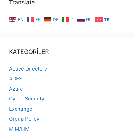
Translate
EN
FR
DE
IT
RU
TR
KATEGORİLER
Active Directory
ADFS
Azure
Cyber Security
Exchange
Group Policy
MIM/FIM