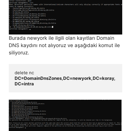
Burada newyork ile ilgili olan kayıtları Domain
DNS kaydını not alıyoruz ve aşağıdaki komut ile
siliyoruz.
delete nc 
DC=DomainDnsZones,DC=newyork,DC=koray,
DC=intra