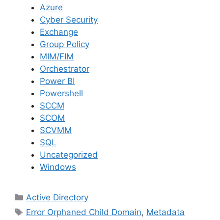
Azure
Cyber Security
Exchange
Group Policy
MIM/FIM
Orchestrator
Power BI
Powershell
SCCM
SCOM
SCVMM
SQL
Uncategorized
Windows
Kategoriler
Active Directory
Etiketler
Error Orphaned Child Domain
,
Metadata