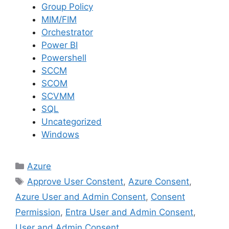
Group Policy
MIM/FIM
Orchestrator
Power BI
Powershell
SCCM
SCOM
SCVMM
SQL
Uncategorized
Windows
Kategoriler
Azure
Etiketler
Approve User Constent
,
Azure Consent
,
Azure User and Admin Consent
,
Consent
Permission
,
Entra User and Admin Consent
,
User and Admin Consent