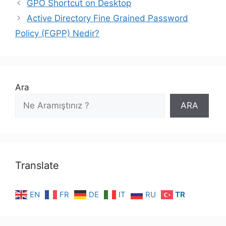
GPO Shortcut on Desktop
Active Directory Fine Grained Password
Policy (FGPP) Nedir?
Ara
ARA
Translate
EN
FR
DE
IT
RU
TR