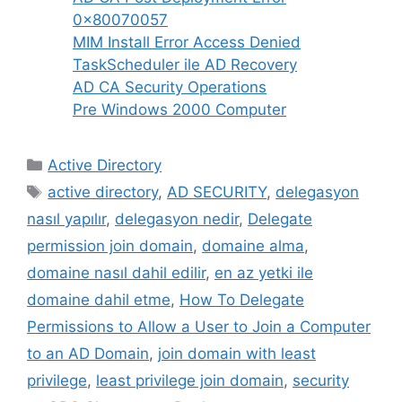
0x80070057
MIM Install Error Access Denied
TaskScheduler ile AD Recovery
AD CA Security Operations
Pre Windows 2000 Computer
Kategoriler
Active Directory
Etiketler
active directory
,
AD SECURITY
,
delegasyon
nasıl yapılır
,
delegasyon nedir
,
Delegate
permission join domain
,
domaine alma
,
domaine nasıl dahil edilir
,
en az yetki ile
domaine dahil etme
,
How To Delegate
Permissions to Allow a User to Join a Computer
to an AD Domain
,
join domain with least
privilege
,
least privilege join domain
,
security