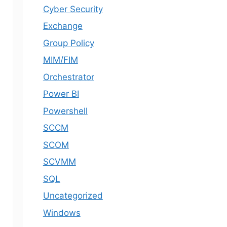
Cyber Security
Exchange
Group Policy
MIM/FIM
Orchestrator
Power BI
Powershell
SCCM
SCOM
SCVMM
SQL
Uncategorized
Windows