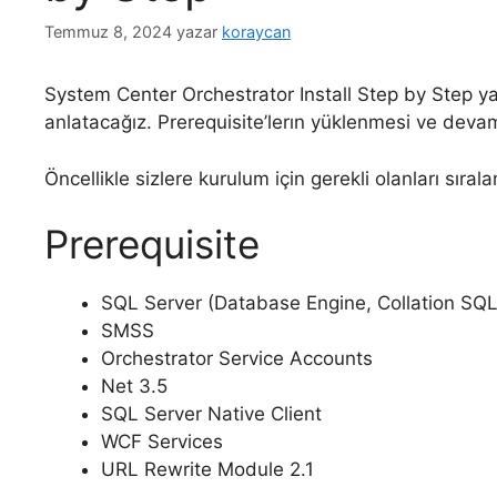
Temmuz 8, 2024
yazar
koraycan
System Center Orchestrator Install Step by Step y
anlatacağız. Prerequisite’lerın yüklenmesi ve deva
Öncellikle sizlere kurulum için gerekli olanları sır
Prerequisite
SQL Server (Database Engine, Collation SQ
SMSS
Orchestrator Service Accounts
Net 3.5
SQL Server Native Client
WCF Services
URL Rewrite Module 2.1