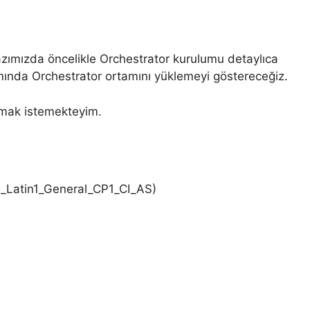
azımızda öncelikle Orchestrator kurulumu detaylıca
mında Orchestrator ortamını yüklemeyi göstereceğiz.
alamak istemekteyim.
L_Latin1_General_CP1_CI_AS)