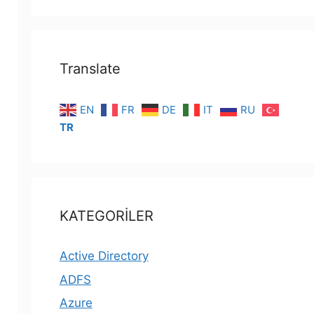
Translate
EN
FR
DE
IT
RU
TR
KATEGORİLER
Active Directory
ADFS
Azure