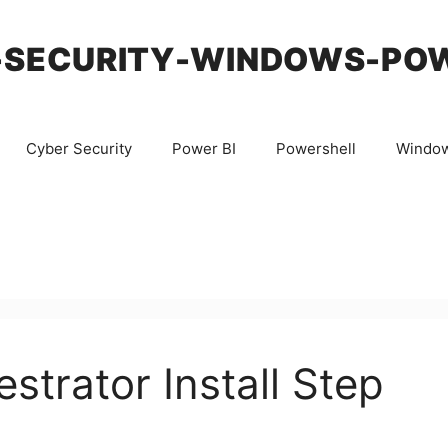
-SECURITY-WINDOWS-PO
Cyber Security
Power BI
Powershell
Windo
trator Install Step