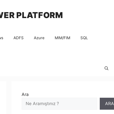
WER PLATFORM
ws
ADFS
Azure
MIM/FIM
SQL
Ara
ARA