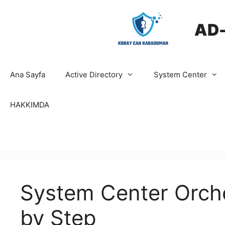
İçeriğe
atla
AD
Ana Sayfa
Active Directory
System Center
HAKKIMDA
System Center Orches
by Step