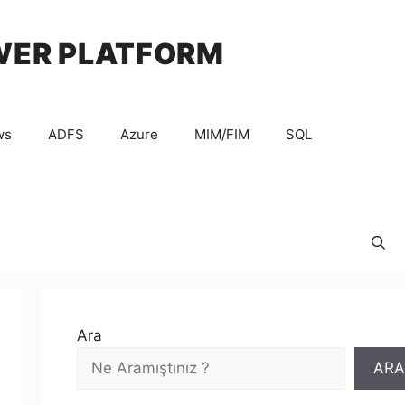
WER PLATFORM
ws
ADFS
Azure
MIM/FIM
SQL
Ara
ARA