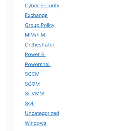
Cyber Security
Exchange
Group Policy
MIM/FIM
Orchestrator
Power BI
Powershell
SCCM
SCOM
SCVMM
SQL
Uncategorized
Windows