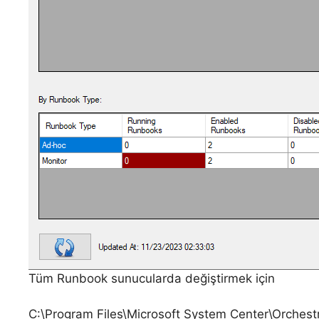
Tüm Runbook sunucularda değiştirmek için
C:\Program Files\Microsoft System Center\Orches