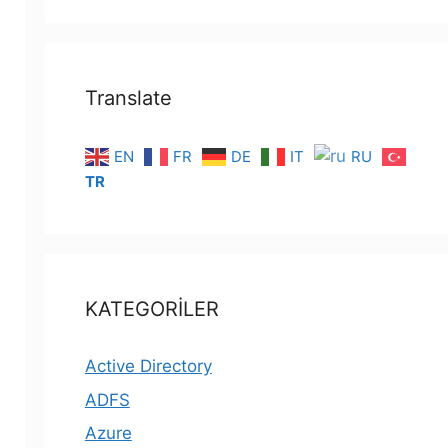
Translate
EN
FR
DE
IT
RU
TR
KATEGORİLER
Active Directory
ADFS
Azure