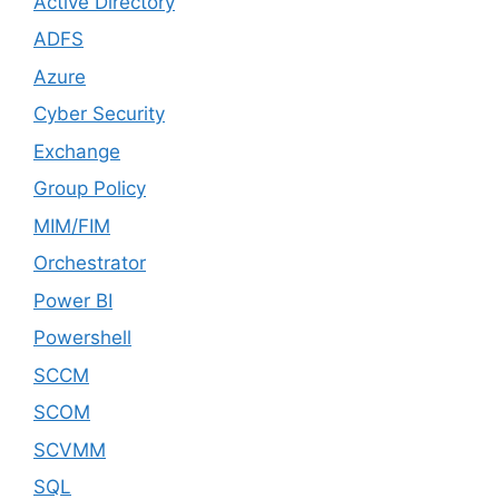
Active Directory
ADFS
Azure
Cyber Security
Exchange
Group Policy
MIM/FIM
Orchestrator
Power BI
Powershell
SCCM
SCOM
SCVMM
SQL