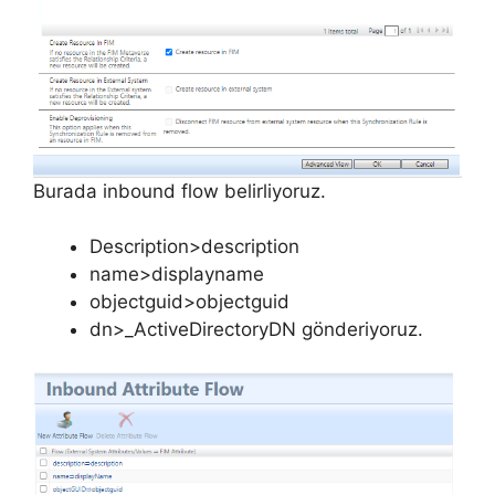
Burada inbound flow belirliyoruz.
Description>description
name>displayname
objectguid>objectguid
dn>_ActiveDirectoryDN gönderiyoruz.