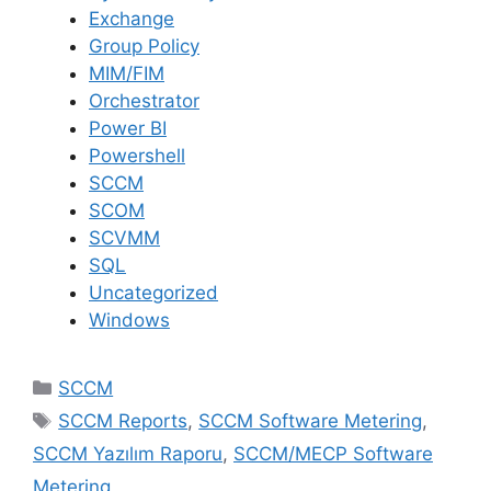
Exchange
Group Policy
MIM/FIM
Orchestrator
Power BI
Powershell
SCCM
SCOM
SCVMM
SQL
Uncategorized
Windows
Kategoriler
SCCM
Etiketler
SCCM Reports
,
SCCM Software Metering
,
SCCM Yazılım Raporu
,
SCCM/MECP Software
Metering