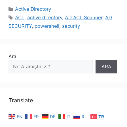
Kategoriler
Active Directory
Etiketler
ACL
,
active directory
,
AD ACL Scanner
,
AD
SECURITY
,
powershell
,
security
Ara
ARA
Translate
EN
FR
DE
IT
RU
TR