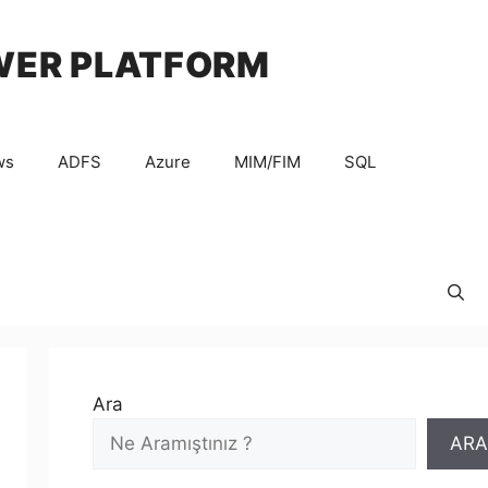
WER PLATFORM
ws
ADFS
Azure
MIM/FIM
SQL
Ara
ARA