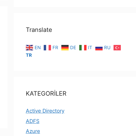
Translate
EN
FR
DE
IT
RU
TR
KATEGORİLER
Active Directory
ADFS
Azure