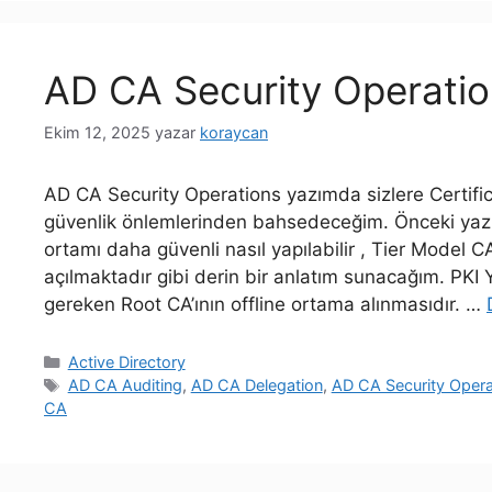
AD CA Security Operati
Ekim 12, 2025
yazar
koraycan
AD CA Security Operations yazımda sizlere Certifi
güvenlik önlemlerinden bahsedeceğim. Önceki yazıl
ortamı daha güvenli nasıl yapılabilir , Tier Model 
açılmaktadır gibi derin bir anlatım sunacağım. PKI 
gereken Root CA’ının offline ortama alınmasıdır. …
Kategoriler
Active Directory
Etiketler
AD CA Auditing
,
AD CA Delegation
,
AD CA Security Opera
CA