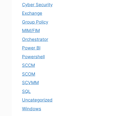
Cyber Security
Exchange
Group Policy
MIM/FIM
Orchestrator
Power BI
Powershell
SCCM
SCOM
SCVMM
SQL
Uncategorized
Windows