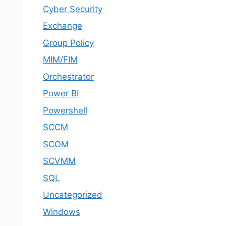
Cyber Security
Exchange
Group Policy
MIM/FIM
Orchestrator
Power BI
Powershell
SCCM
SCOM
SCVMM
SQL
Uncategorized
Windows