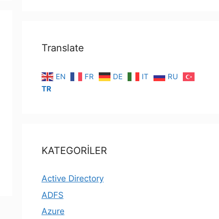
Translate
EN
FR
DE
IT
RU
TR
KATEGORİLER
Active Directory
ADFS
Azure