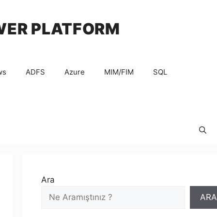
WER PLATFORM
ws
ADFS
Azure
MIM/FIM
SQL
Ara
ARA