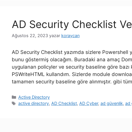
AD Security Checklist Ve
Ağustos 22, 2023
yazar
koraycan
AD Security Checklist yazımda sizlere Powershell yar
bunu göstermiş olacağım. Buradaki ana amaç Domain
uygulanan policyler ve security baseline göre bazı 
PSWriteHTML kullandım. Sizlerde module download
tamamen security baseline göre alınmıştır. gibi tü
Kategoriler
Active Directory
Etiketler
active directory
,
AD Checklist
,
AD Cyber
,
ad güvenlik
,
ad 