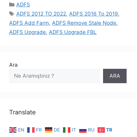
Kategoriler
ADFS
Etiketler
ADFS 2012 TO 2022
,
ADFS 2016 To 2019
,
ADFS Add Farm
,
ADFS Remove Stale Node
,
ADFS Upgrade
,
ADFS Upgrade FBL
Ara
ARA
Translate
EN
FR
DE
IT
RU
TR