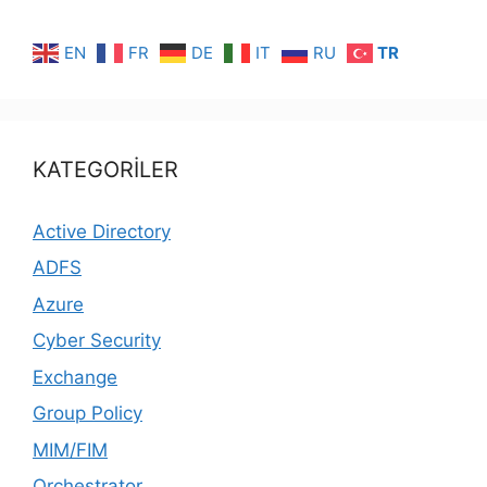
EN
FR
DE
IT
RU
TR
KATEGORİLER
Active Directory
ADFS
Azure
Cyber Security
Exchange
Group Policy
MIM/FIM
Orchestrator