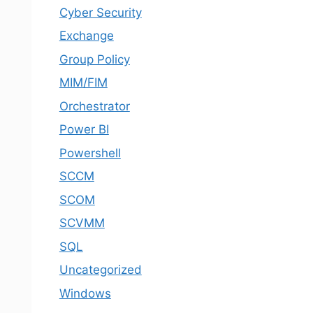
Cyber Security
Exchange
Group Policy
MIM/FIM
Orchestrator
Power BI
Powershell
SCCM
SCOM
SCVMM
SQL
Uncategorized
Windows