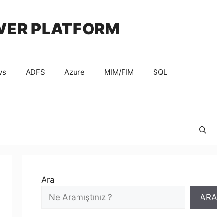
WER PLATFORM
ws
ADFS
Azure
MIM/FIM
SQL
Ara
ARA