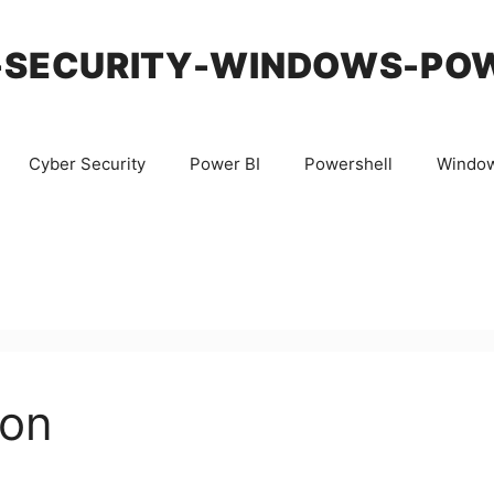
-SECURITY-WINDOWS-PO
Cyber Security
Power BI
Powershell
Windo
ion