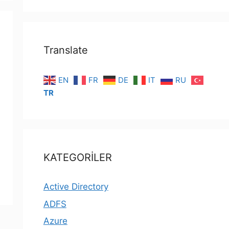
Translate
EN
FR
DE
IT
RU
TR
KATEGORİLER
Active Directory
ADFS
Azure