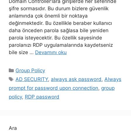
Domain Controller’lara girişlerde her seferinde
şifre sormasıdır. Bu durum bizlere güvenlik
anlamında çok önemli bir noktaya
değinmektedir. Bu özellikle beraber kullanıcı
daha önceden parola sağlasa bile yeniden
parola isteyecektir. Bu özellik sayesinde
parolanızı RDP uygulamalarında kaydetseniz
bile size …
Devamını oku
Kategoriler
Group Policy
Etiketler
AD SECURITY
,
always ask password
,
Always
prompt for password upon connection
,
group
policy
,
RDP password
Ara