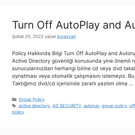
Turn Off AutoPlay and Au
Şubat 25, 2022
yazar
koraycan
Policy Hakkında Bilgi Turn Off AutoPlay and Autoru
Active Directory güvenliği konusunda yine önemli no
sunucularınızdan herhangi birine cd veya dvd takab
oynatması veya otomatik çalışmasını istemeyiz. Bu d
Taktığımız dvd/cd içerisinde zararlı yazılım olma …
Kategoriler
Group Policy
Etiketler
active directory
,
AD SECURITY
,
autorun
,
group policy
,
of
policy