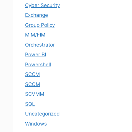
Cyber Security
Exchange
Group Policy
MIM/FIM
Orchestrator
Power BI
Powershell
SCCM
SCOM
SCVMM
SQL
Uncategorized
Windows