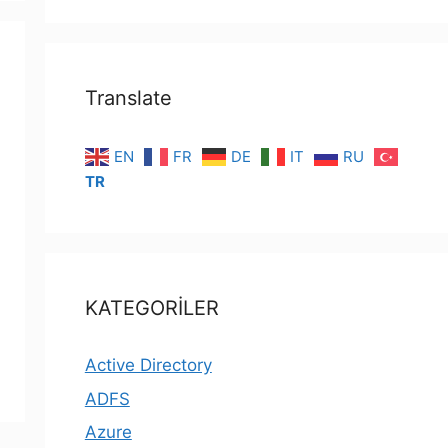
Translate
EN
FR
DE
IT
RU
TR
KATEGORİLER
Active Directory
ADFS
Azure