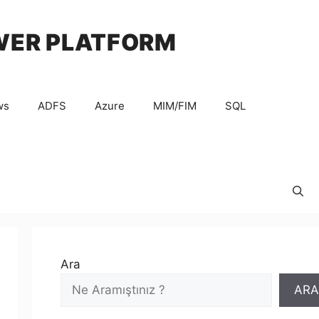
WER PLATFORM
ws
ADFS
Azure
MIM/FIM
SQL
Ara
ARA