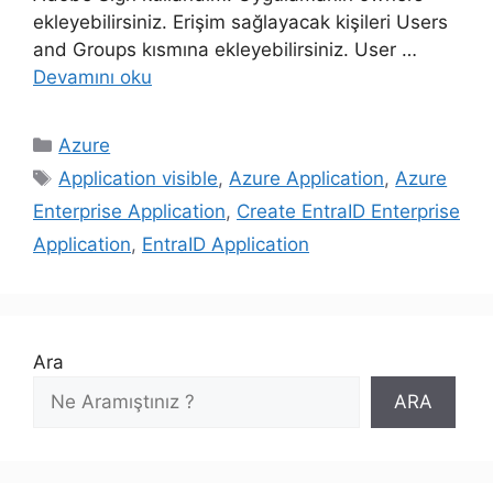
ekleyebilirsiniz. Erişim sağlayacak kişileri Users
and Groups kısmına ekleyebilirsiniz. User …
Devamını oku
Kategoriler
Azure
Etiketler
Application visible
,
Azure Application
,
Azure
Enterprise Application
,
Create EntraID Enterprise
Application
,
EntraID Application
Ara
ARA