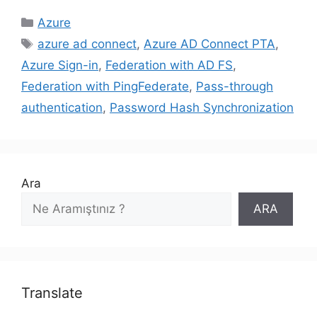
Kategoriler
Azure
Etiketler
azure ad connect
,
Azure AD Connect PTA
,
Azure Sign-in
,
Federation with AD FS
,
Federation with PingFederate
,
Pass-through
authentication
,
Password Hash Synchronization
Ara
ARA
Translate