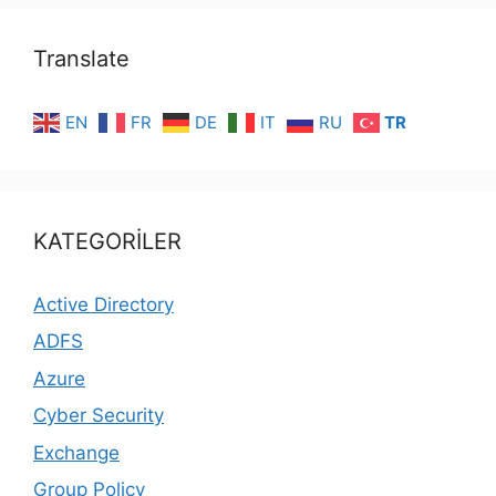
Translate
EN
FR
DE
IT
RU
TR
KATEGORİLER
Active Directory
ADFS
Azure
Cyber Security
Exchange
Group Policy