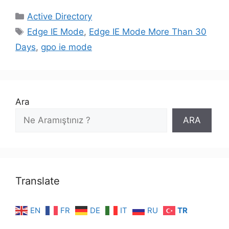
Kategoriler
Active Directory
Etiketler
Edge IE Mode
,
Edge IE Mode More Than 30
Days
,
gpo ie mode
Ara
ARA
Translate
EN
FR
DE
IT
RU
TR