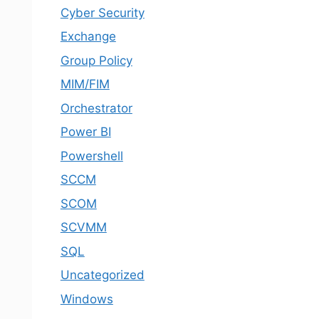
Cyber Security
Exchange
Group Policy
MIM/FIM
Orchestrator
Power BI
Powershell
SCCM
SCOM
SCVMM
SQL
Uncategorized
Windows