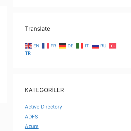
Translate
EN
FR
DE
IT
RU
TR
KATEGORİLER
Active Directory
ADFS
Azure