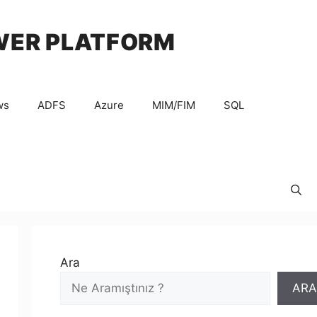
WER PLATFORM
ws
ADFS
Azure
MIM/FIM
SQL
Ara
ARA