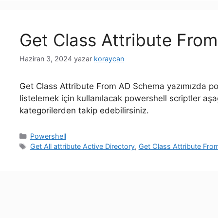
Get Class Attribute Fr
Haziran 3, 2024
yazar
koraycan
Get Class Attribute From AD Schema yazımızda powe
listelemek için kullanılacak powershell scriptler aşa
kategorilerden takip edebilirsiniz.
Kategoriler
Powershell
Etiketler
Get All attribute Active Directory
,
Get Class Attribute Fr