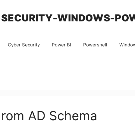
-SECURITY-WINDOWS-PO
Cyber Security
Power BI
Powershell
Windo
e From AD Schema