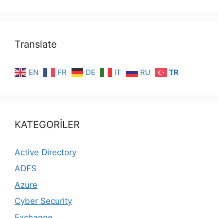
Translate
EN
FR
DE
IT
RU
TR
KATEGORİLER
Active Directory
ADFS
Azure
Cyber Security
Exchange