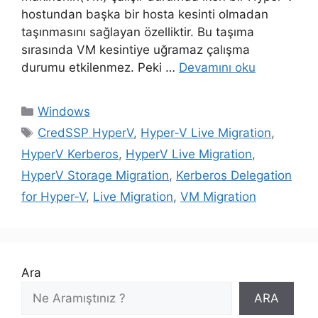
hostundan başka bir hosta kesinti olmadan
taşınmasını sağlayan özelliktir. Bu taşıma
sırasında VM kesintiye uğramaz çalışma
durumu etkilenmez. Peki …
Devamını oku
Kategoriler
Windows
Etiketler
CredSSP HyperV
,
Hyper-V Live Migration
,
HyperV Kerberos
,
HyperV Live Migration
,
HyperV Storage Migration
,
Kerberos Delegation
for Hyper-V
,
Live Migration
,
VM Migration
Ara
ARA