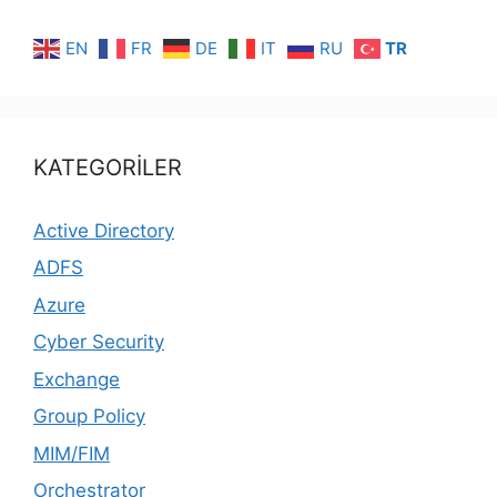
EN
FR
DE
IT
RU
TR
KATEGORİLER
Active Directory
ADFS
Azure
Cyber Security
Exchange
Group Policy
MIM/FIM
Orchestrator