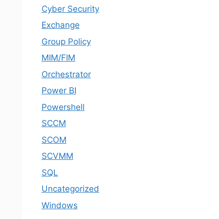
Cyber Security
Exchange
Group Policy
MIM/FIM
Orchestrator
Power BI
Powershell
SCCM
SCOM
SCVMM
SQL
Uncategorized
Windows