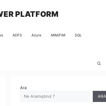
WER PLATFORM
ws
ADFS
Azure
MIM/FIM
SQL
Ara
ARA