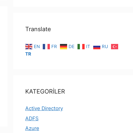
Translate
EN
FR
DE
IT
RU
TR
KATEGORİLER
Active Directory
ADFS
Azure