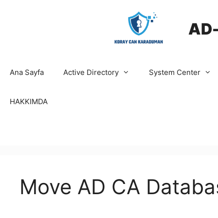
İçeriğe
atla
AD
Ana Sayfa
Active Directory
System Center
HAKKIMDA
Move AD CA Databas