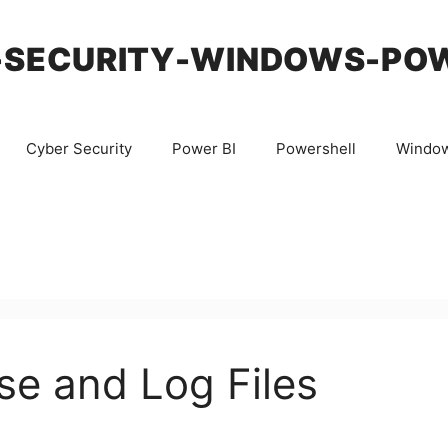
-SECURITY-WINDOWS-PO
Cyber Security
Power BI
Powershell
Windo
e and Log Files