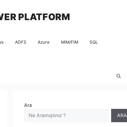
WER PLATFORM
ws
ADFS
Azure
MIM/FIM
SQL
Ara
ARA