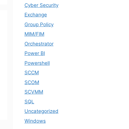
Cyber Security
Exchange
Group Policy
MIM/FIM
Orchestrator
Power BI
Powershell
SCCM
SCOM
SCVMM
SQL
Uncategorized
Windows