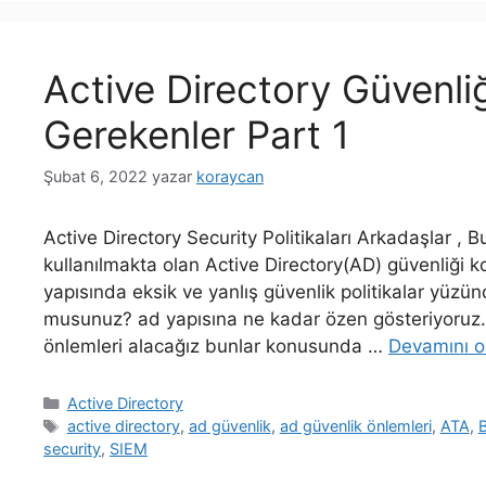
Active Directory Güvenliğ
Gerekenler Part 1
Şubat 6, 2022
yazar
koraycan
Active Directory Security Politikaları Arkadaşlar , 
kullanılmakta olan Active Directory(AD) güvenliği 
yapısında eksik ve yanlış güvenlik politikalar yüzü
musunuz? ad yapısına ne kadar özen gösteriyoruz.
önlemleri alacağız bunlar konusunda …
Devamını o
Kategoriler
Active Directory
Etiketler
active directory
,
ad güvenlik
,
ad güvenlik önlemleri
,
ATA
,
security
,
SIEM