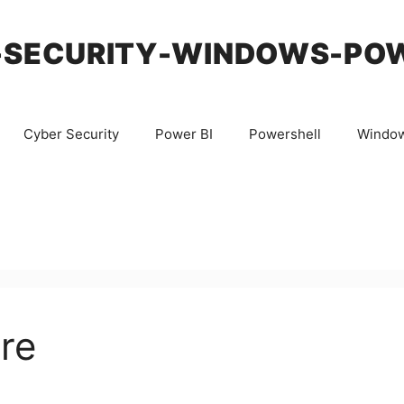
-SECURITY-WINDOWS-PO
Cyber Security
Power BI
Powershell
Windo
re