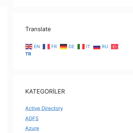
Translate
EN
FR
DE
IT
RU
TR
KATEGORİLER
Active Directory
ADFS
Azure