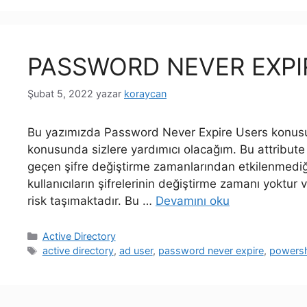
PASSWORD NEVER EXPI
Şubat 5, 2022
yazar
koraycan
Bu yazımızda Password Never Expire Users konusund
konusunda sizlere yardımıcı olacağım. Bu attribute a
geçen şifre değiştirme zamanlarından etkilenmediğin
kullanıcıların şifrelerinin değiştirme zamanı yoktur
risk taşımaktadır. Bu …
Devamını oku
Kategoriler
Active Directory
Etiketler
active directory
,
ad user
,
password never expire
,
powersh