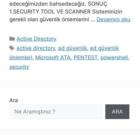
edeceğimizden bahsedeceğiz. SONUÇ
1.SECURITY TOOL VE SCANNER Sisteminizin
gerekli olan güvenlik önlemlerini …
Devamını oku
Kategoriler
Active Directory
Etiketler
active directory
,
ad güvenlik
,
ad güvenlik
önlemleri
,
Microsoft ATA
,
PENTEST
,
powershell
,
security
Ara
ARA