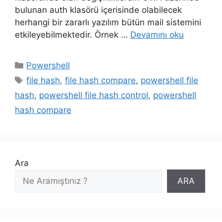
bulunan auth klasörü içerisinde olabilecek
herhangi bir zararlı yazılım bütün mail sistemini
etkileyebilmektedir. Örnek …
Devamını oku
Kategoriler
Powershell
Etiketler
file hash
,
file hash compare
,
powershell file
hash
,
powershell file hash control
,
powershell
hash compare
Ara
ARA