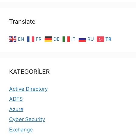
Translate
EN
FR
DE
IT
RU
TR
KATEGORİLER
Active Directory
ADFS
Azure
Cyber Security
Exchange