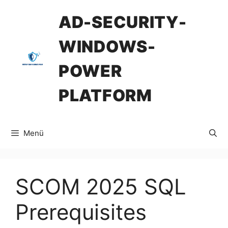
İçeriğe
AD-SECURITY-
atla
WINDOWS-
POWER
PLATFORM
Menü
SCOM 2025 SQL
Prerequisites