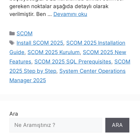
gereken noktalar aşağıda detaylı olarak
verilmiştir. Ben …
Devamını oku
Kategoriler
SCOM
Etiketler
Install SCOM 2025
,
SCOM 2025 Installation
Guide
,
SCOM 2025 Kurulum
,
SCOM 2025 New
Features
,
SCOM 2025 SQL Prerequisites
,
SCOM
2025 Step by Step
,
System Center Operations
Manager 2025
Ara
ARA