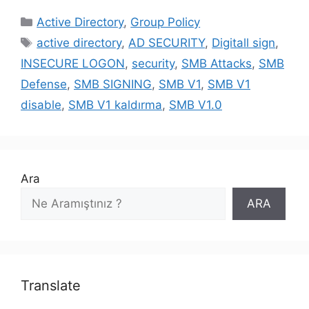
Kategoriler
Active Directory
,
Group Policy
Etiketler
active directory
,
AD SECURITY
,
Digitall sign
,
INSECURE LOGON
,
security
,
SMB Attacks
,
SMB
Defense
,
SMB SIGNING
,
SMB V1
,
SMB V1
disable
,
SMB V1 kaldırma
,
SMB V1.0
Ara
ARA
Translate