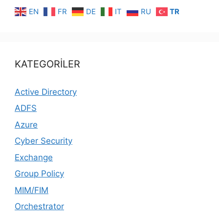
EN
FR
DE
IT
RU
TR
KATEGORİLER
Active Directory
ADFS
Azure
Cyber Security
Exchange
Group Policy
MIM/FIM
Orchestrator