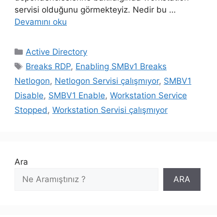
servisi olduğunu görmekteyiz. Nedir bu …
Devamını oku
Kategoriler
Active Directory
Etiketler
Breaks RDP
,
Enabling SMBv1 Breaks
Netlogon
,
Netlogon Servisi çalışmıyor
,
SMBV1
Disable
,
SMBV1 Enable
,
Workstation Service
Stopped
,
Workstation Servisi çalışmıyor
Ara
ARA