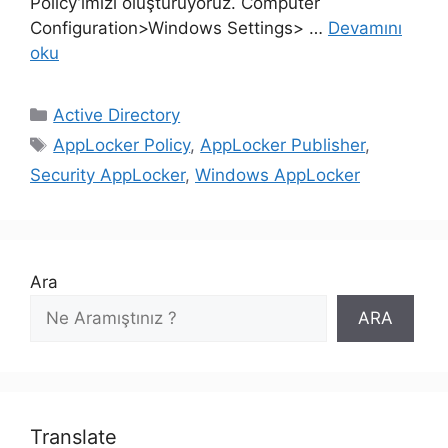
Policy’imizi oluşturuyoruz. Computer
Configuration>Windows Settings> …
Devamını
oku
Kategoriler
Active Directory
Etiketler
AppLocker Policy
,
AppLocker Publisher
,
Security AppLocker
,
Windows AppLocker
Ara
ARA
Translate