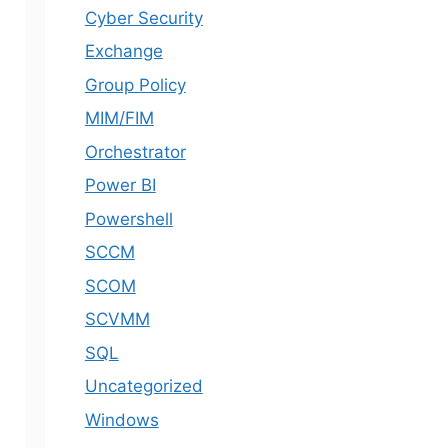
Cyber Security
Exchange
Group Policy
MIM/FIM
Orchestrator
Power BI
Powershell
SCCM
SCOM
SCVMM
SQL
Uncategorized
Windows