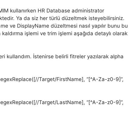
M kullanırken HR Database administrator
tedir. Ya da siz her türlü düzeltmek isteyebilirsiniz.
me ve DisplayName düzeltmesi nasıl yapılır bunu bu
aldırma işlemi ve trim işlemi aşağıda detaylı olarak
kullandım. İstenirse belirli fitreler yazılarak alpha
RegexReplace([//Target/FirstName], “[^A-Za-z0-9]”,
RegexReplace([//Target/LastName], “[^A-Za-z0-9]”,