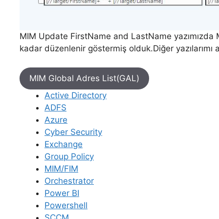
MIM Update FirstName and LastName yazımızda MI
kadar düzenlenir göstermiş olduk.Diğer yazılarımı a
MIM Global Adres List(GAL)
Active Directory
ADFS
Azure
Cyber Security
Exchange
Group Policy
MIM/FIM
Orchestrator
Power BI
Powershell
SCCM