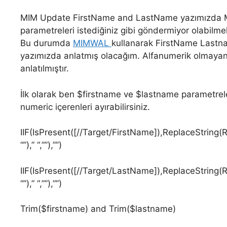
MIM Update FirstName and LastName yazımızda MI
parametreleri istediğiniz gibi göndermiyor olabilmek
Bu durumda
MIMWAL
kullanarak FirstName Lastna
yazımızda anlatmış olacağım. Alfanumerik olmayan k
anlatılmıştır.
İlk olarak ben $firstname ve $lastname parametreleri 
numeric içerenleri ayırabilirsiniz.
IIF(IsPresent([//Target/FirstName]),ReplaceString(
“”),” “,””),””)
IIF(IsPresent([//Target/LastName]),ReplaceString(
“”),” “,””),””)
Trim($firstname) and Trim($lastname)