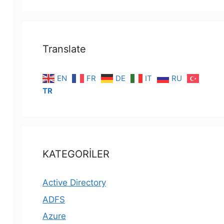
Translate
EN
FR
DE
IT
RU
TR
KATEGORİLER
Active Directory
ADFS
Azure