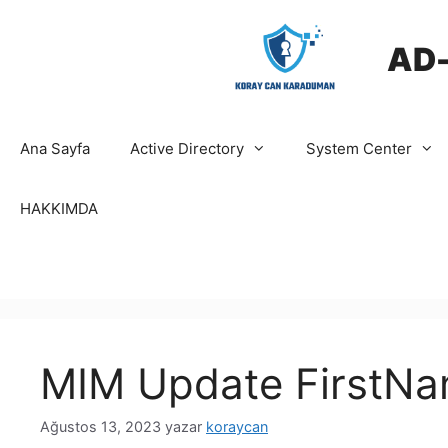
İçeriğe
atla
AD
Ana Sayfa
Active Directory
System Center
HAKKIMDA
MIM Update FirstN
Ağustos 13, 2023
yazar
koraycan