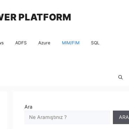
WER PLATFORM
ws
ADFS
Azure
MIM/FIM
SQL
Ara
ARA