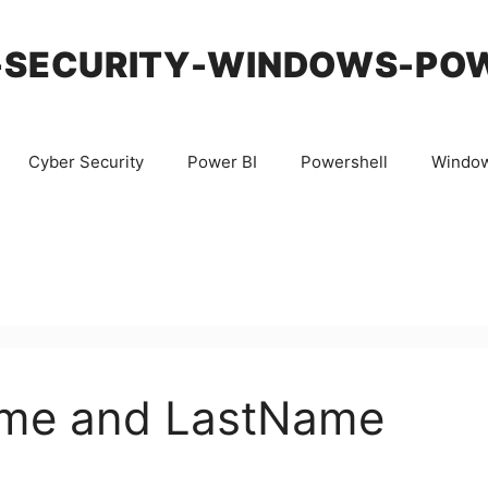
-SECURITY-WINDOWS-PO
Cyber Security
Power BI
Powershell
Windo
ame and LastName