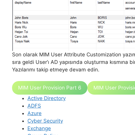
Son olarak MIM User Attribute Customization yazı
sıra geldi User’ı AD yapısında oluşturma kısmına bi
Yazılarımı takip etmeye devam edin.
MIM User Provision Part 6
MIM User Provisi
Active Directory
ADFS
Azure
Cyber Security
Exchange