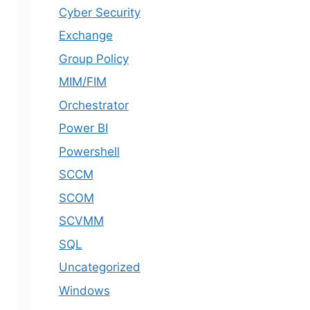
Cyber Security
Exchange
Group Policy
MIM/FIM
Orchestrator
Power BI
Powershell
SCCM
SCOM
SCVMM
SQL
Uncategorized
Windows