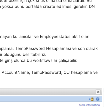
te bizler için çok kritik olmazsa olmazlardır. Bu
yoksa bunu portalda create edilmesi gerekir. DN
mayan kullanıcılar ve Employeestatus aktif olan
aplama, TempPassword Hesaplaması ve son olarak
 olduğunu belirtebiliriz.
giriş olursa bu workflowslar çalışabilir.
ique AccountName, TempPassword, OU hesaplama ve