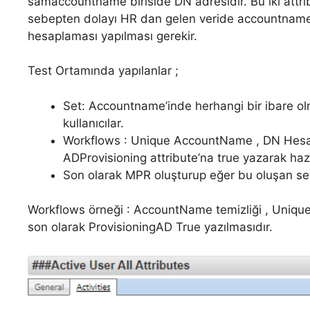
samaccountname biriside DN adresidir. Bu iki attribu
sebepten dolayı HR dan gelen veride accountname 
hesaplaması yapılması gerekir.
Test Ortamında yapılanlar ;
Set: Accountname’inde herhangi bir ibare ol
kullanıcılar.
Workflows : Unique AccountName , DN Hes
ADProvisioning attribute’na true yazarak hazır
Son olarak MPR oluşturup eğer bu oluşan sete 
Workflows örneği : AccountName temizliği , Un
son olarak ProvisioningAD True yazılmasıdır.