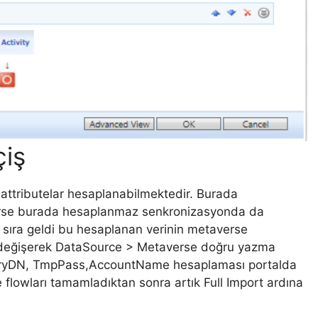
çiş
k attributelar hesaplanabilmektedir. Burada
nirse burada hesaplanmaz senkronizasyonda da
k sıra geldi bu hesaplanan verinin metaverse
 değişerek DataSource > Metaverse doğru yazma
ectoryDN, TmpPass,AccountName hesaplaması portalda
 flowları tamamladıktan sonra artık Full Import ardına