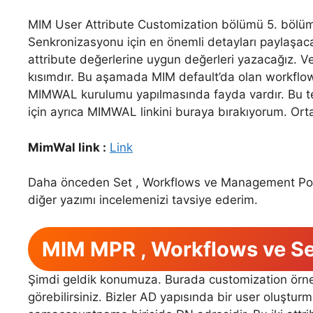
MIM User Attribute Customization bölümü 5. bölü
Senkronizasyonu için en önemli detayları paylaşa
attribute değerlerine uygun değerleri yazacağız. Ve
kısımdır. Bu aşamada MIM default’da olan workflowl
MIMWAL kurulumu yapılmasında fayda vardır. Bu te
için ayrıca MIMWAL linkini buraya bırakıyorum. Ort
MimWal link :
Link
Daha önceden Set , Workflows ve Management Pol
diğer yazımı incelemenizi tavsiye ederim.
MIM MPR , Workflows ve Se
Şimdi geldik konumuza. Burada customization örnek
görebilirsiniz. Bizler AD yapısında bir user oluşturma