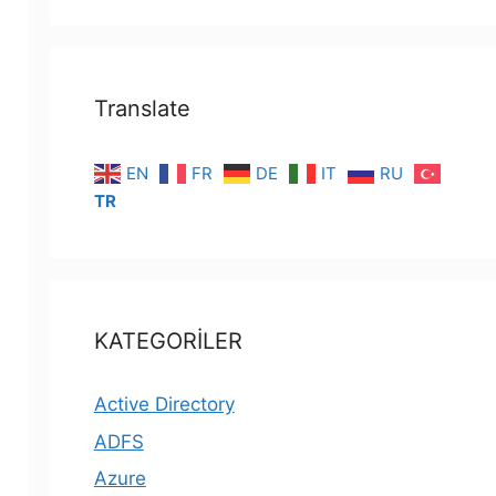
Translate
EN
FR
DE
IT
RU
TR
KATEGORİLER
Active Directory
ADFS
Azure