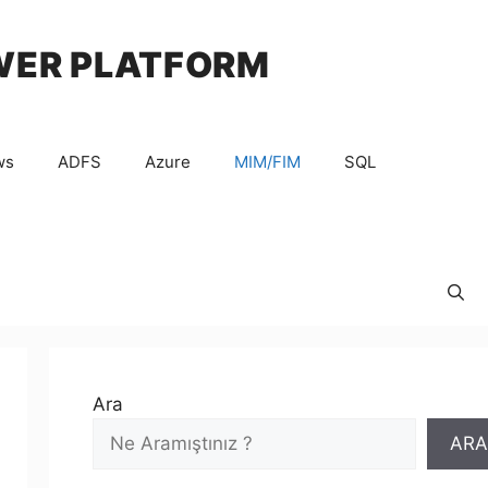
WER PLATFORM
ws
ADFS
Azure
MIM/FIM
SQL
Ara
ARA