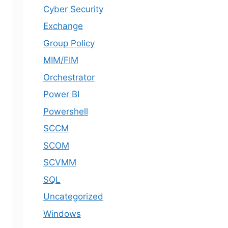
Cyber Security
Exchange
Group Policy
MIM/FIM
Orchestrator
Power BI
Powershell
SCCM
SCOM
SCVMM
SQL
Uncategorized
Windows