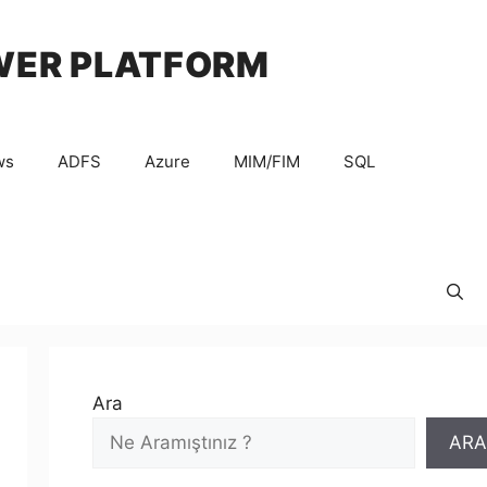
WER PLATFORM
ws
ADFS
Azure
MIM/FIM
SQL
Ara
ARA