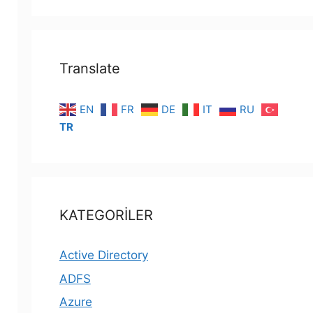
Translate
EN
FR
DE
IT
RU
TR
KATEGORİLER
Active Directory
ADFS
Azure