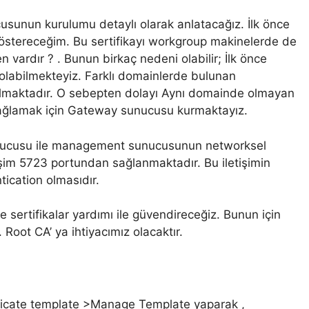
unun kurulumu detaylı olarak anlatacağız. İlk önce
göstereceğim. Bu sertifikayı workgroup makinelerde de
 vardır ? . Bunun birkaç nedeni olabilir; İlk önce
r olabilmekteyiz. Farklı domainlerde bulunan
r olmaktadır. O sebepten dolayı Aynı domainde olmayan
 sağlamak için Gateway sunucusu kurmaktayız.
unucusu ile management sunucusunun networksel
şim 5723 portundan sağlanmaktadır. Bu iletişimin
tication olmasıdır.
ertifikalar yardımı ile güvendireceğiz. Bunun için
Root CA’ ya ihtiyacımız olacaktır.
icate template >Manage Template yaparak ,