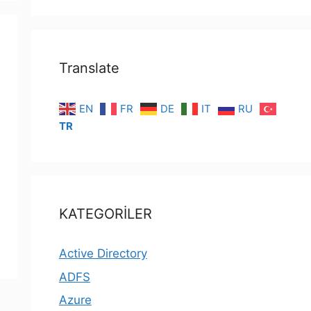
Translate
EN
FR
DE
IT
RU
TR
KATEGORİLER
Active Directory
ADFS
Azure