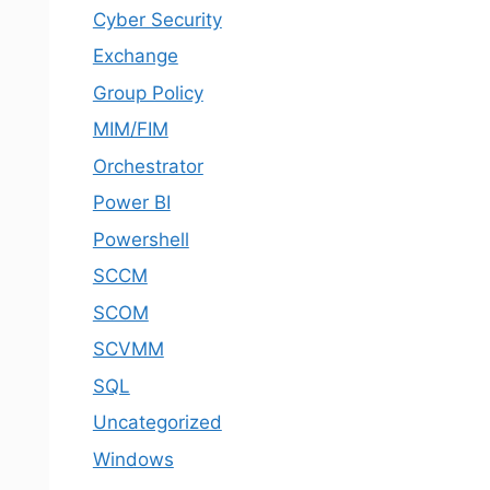
Cyber Security
Exchange
Group Policy
MIM/FIM
Orchestrator
Power BI
Powershell
SCCM
SCOM
SCVMM
SQL
Uncategorized
Windows