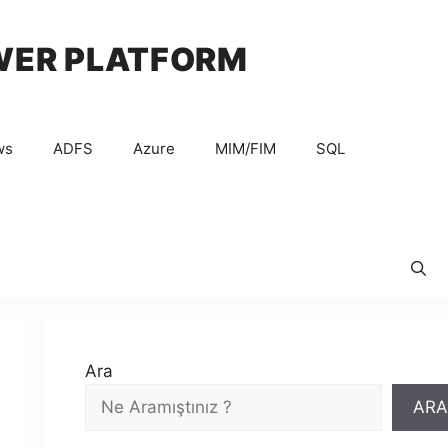
WER PLATFORM
ws
ADFS
Azure
MIM/FIM
SQL
Ara
ARA