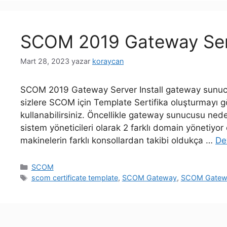
SCOM 2019 Gateway Serv
Mart 28, 2023
yazar
koraycan
SCOM 2019 Gateway Server Install gateway sunucus
sizlere SCOM için Template Sertifika oluşturmayı 
kullanabilirsiniz. Öncellikle gateway sunucusu neden
sistem yöneticileri olarak 2 farklı domain yönetiyo
makinelerin farklı konsollardan takibi oldukça …
De
Kategoriler
SCOM
Etiketler
scom certificate template
,
SCOM Gateway
,
SCOM Gateway