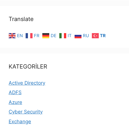
Translate
EN
FR
DE
IT
RU
TR
KATEGORİLER
Active Directory
ADFS
Azure
Cyber Security
Exchange