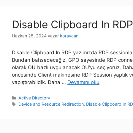
Disable Clipboard In RDP
Haziran 25, 2024
yazar
koraycan
Disable Clipboard In RDP yazımızda RDP sessionları
Bundan bahsedeceğiz. GPO sayesinde RDP connecti
olarak OU bazlı uygulanacak OU’yu seçiyoruz. Daha
öncesinde Client makinesine RDP Session yaptık ve 
yapıştırabildik. Daha …
Devamını oku
Kategoriler
Active Directory
Etiketler
Device and Resource Redirection
,
Disable Clipboard In R