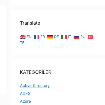
Translate
EN
FR
DE
IT
RU
TR
KATEGORİLER
Active Directory
ADFS
Azure