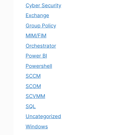
Cyber Security
Exchange
Group Policy
MIM/FIM
Orchestrator
Power BI
Powershell
SCCM
SCOM
SCVMM
SQL
Uncategorized
Windows