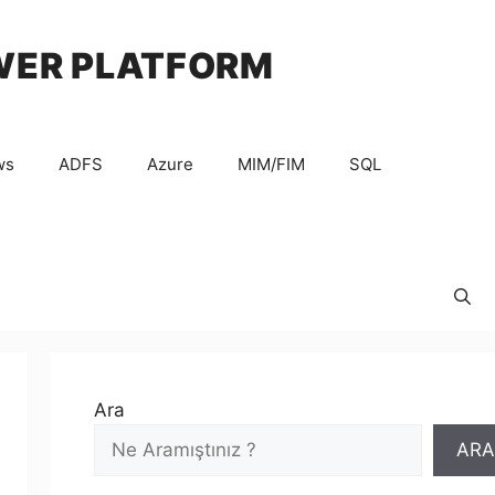
WER PLATFORM
ws
ADFS
Azure
MIM/FIM
SQL
Ara
ARA