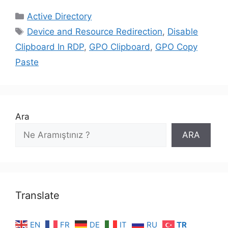
Kategoriler
Active Directory
Etiketler
Device and Resource Redirection
,
Disable
Clipboard In RDP
,
GPO Clipboard
,
GPO Copy
Paste
Ara
ARA
Translate
EN
FR
DE
IT
RU
TR