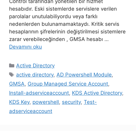
Control tarafından yönetilen bir hizmet
hesabıdır. Eski sistemlerde servislere verilen
parolalar unutulabiliyordu veya farklı
nedenlerden bulunamamaktaydı. Kritik servis
hesaplarının şifrelerinin değiştirilmesi sistemlere
zarar verebileceğinden , GMSA hesabı …
Devamını oku
Kategoriler
Active Directory
Etiketler
active directory
,
AD Powershell Module
,
GMSA
,
Group Managed Service Account
,
Install-adserviceaccount
,
KDS Active Directory
,
KDS Key
,
powershell
,
security
,
Test-
adserviceaccount