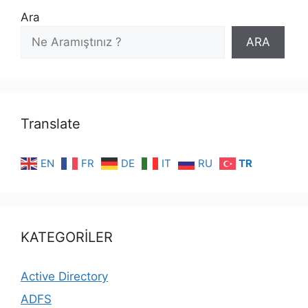
Ara
ARA
Translate
EN
FR
DE
IT
RU
TR
KATEGORİLER
Active Directory
ADFS