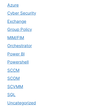
Azure
Cyber Security
Exchange
Group Policy
MIM/FIM
Orchestrator
Power BI
Powershell
SCCM
SCOM
SCVMM
SQL
Uncategorized