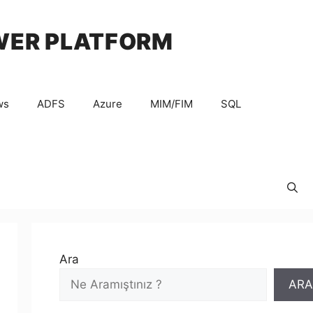
WER PLATFORM
ws
ADFS
Azure
MIM/FIM
SQL
Ara
ARA