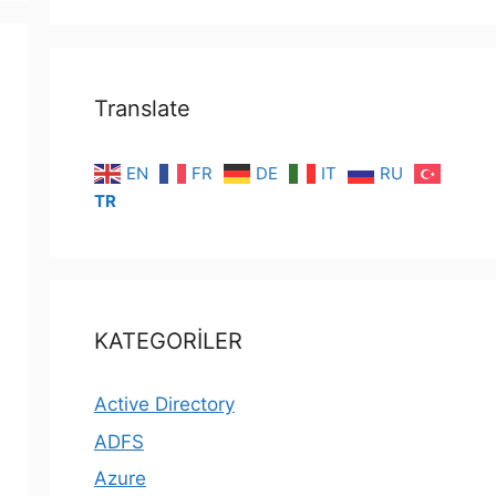
Translate
EN
FR
DE
IT
RU
TR
KATEGORİLER
Active Directory
ADFS
Azure