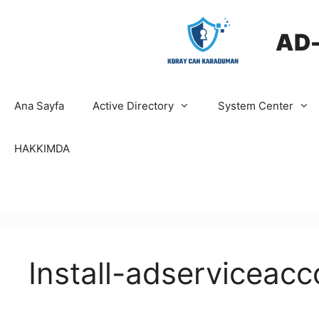
İçeriğe
atla
AD
Ana Sayfa
Active Directory
System Center
HAKKIMDA
Install-adserviceacc