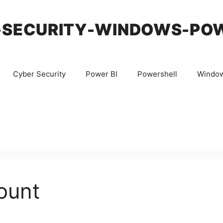
-SECURITY-WINDOWS-PO
Cyber Security
Power BI
Powershell
Windo
ount