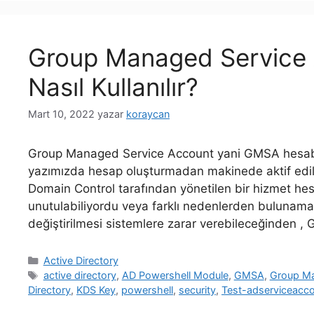
Group Managed Service 
Nasıl Kullanılır?
Mart 10, 2022
yazar
koraycan
Group Managed Service Account yani GMSA hesabı il
yazımızda hesap oluşturmadan makinede aktif edilm
Domain Control tarafından yönetilen bir hizmet hesa
unutulabiliyordu veya farklı nedenlerden bulunamama
değiştirilmesi sistemlere zarar verebileceğinden 
Kategoriler
Active Directory
Etiketler
active directory
,
AD Powershell Module
,
GMSA
,
Group Ma
Directory
,
KDS Key
,
powershell
,
security
,
Test-adserviceacc