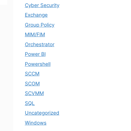
Cyber Security
Exchange
Group Policy
MIM/FIM
Orchestrator
Power BI
Powershell
SCCM
SCOM
SCVMM
SQL
Uncategorized
Windows