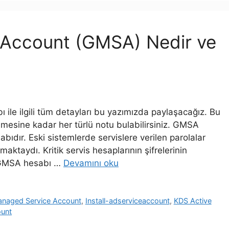
Account (GMSA) Nedir ve
e ilgili tüm detayları bu yazımızda paylaşacağız. Bu
esine kadar her türlü notu bulabilirsiniz. GMSA
bıdır. Eski sistemlerde servislere verilen parolalar
ktaydı. Kritik servis hesaplarının şifrelerinin
, GMSA hesabı …
Devamını oku
naged Service Account
,
Install-adserviceaccount
,
KDS Active
ount