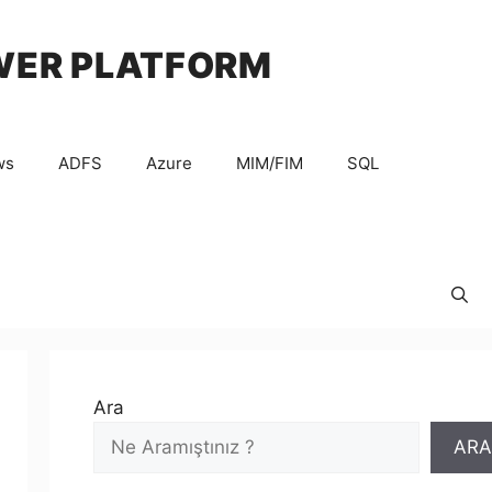
WER PLATFORM
ws
ADFS
Azure
MIM/FIM
SQL
Ara
ARA