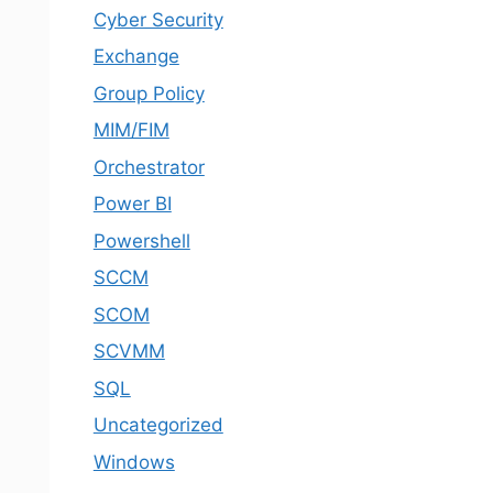
Cyber Security
Exchange
Group Policy
MIM/FIM
Orchestrator
Power BI
Powershell
SCCM
SCOM
SCVMM
SQL
Uncategorized
Windows