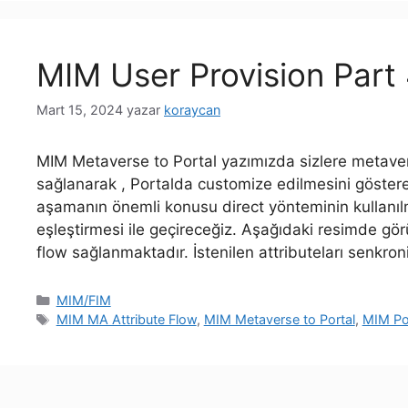
MIM User Provision Part
Mart 15, 2024
yazar
koraycan
MIM Metaverse to Portal yazımızda sizlere metaver
sağlanarak , Portalda customize edilmesini göste
aşamanın önemli konusu direct yönteminin kullanılm
eşleştirmesi ile geçireceğiz. Aşağıdaki resimde g
flow sağlanmaktadır. İstenilen attributeları senkro
Kategoriler
MIM/FIM
Etiketler
MIM MA Attribute Flow
,
MIM Metaverse to Portal
,
MIM Po