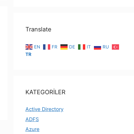
Translate
EN
FR
DE
IT
RU
TR
KATEGORİLER
Active Directory
ADFS
Azure