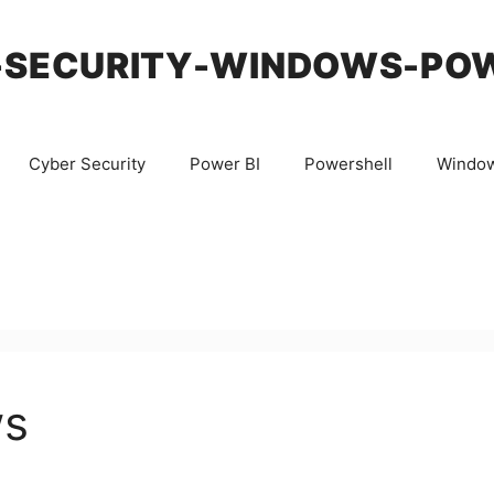
-SECURITY-WINDOWS-PO
Cyber Security
Power BI
Powershell
Windo
ws