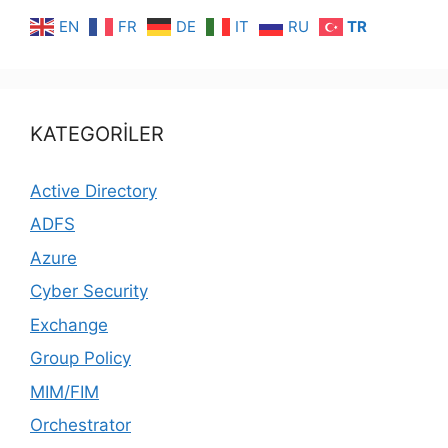
EN
FR
DE
IT
RU
TR
KATEGORİLER
Active Directory
ADFS
Azure
Cyber Security
Exchange
Group Policy
MIM/FIM
Orchestrator