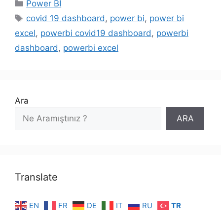
Kategoriler
Power BI
Etiketler
covid 19 dashboard
,
power bi
,
power bi
excel
,
powerbi covid19 dashboard
,
powerbi
dashboard
,
powerbi excel
Ara
ARA
Translate
EN
FR
DE
IT
RU
TR