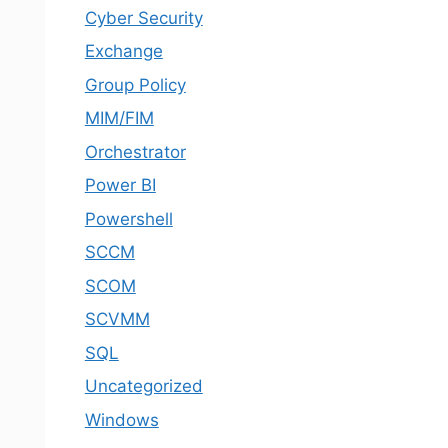
Cyber Security
Exchange
Group Policy
MIM/FIM
Orchestrator
Power BI
Powershell
SCCM
SCOM
SCVMM
SQL
Uncategorized
Windows