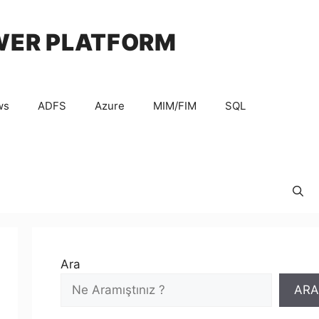
WER PLATFORM
ws
ADFS
Azure
MIM/FIM
SQL
Ara
ARA