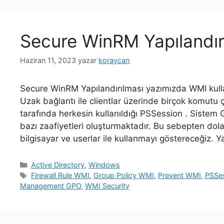
Secure WinRM Yapılandır
Haziran 11, 2023
yazar
koraycan
Secure WinRM Yapılandırılması yazımızda WMI kulla
Uzak bağlantı ile clientlar üzerinde birçok komutu
tarafında herkesin kullanıldığı PSSession . Siste
bazı zaafiyetleri oluşturmaktadır. Bu sebepten dolay
bilgisayar ve userlar ile kullanmayı göstereceğiz.
Kategoriler
Active Directory
,
Windows
Etiketler
Firewall Rule WMI
,
Group Policy WMI
,
Prevent WMI
,
PSSe
Management GPO
,
WMI Security