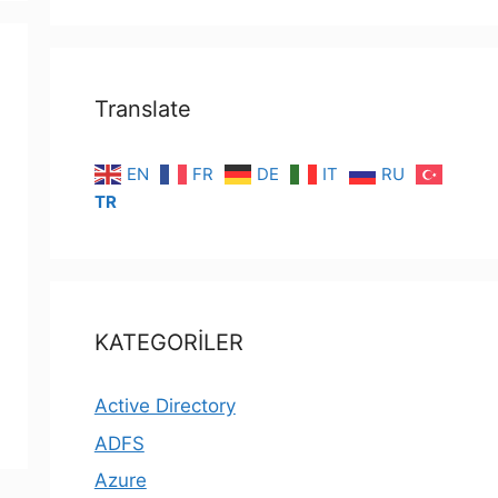
Translate
EN
FR
DE
IT
RU
TR
KATEGORİLER
Active Directory
ADFS
Azure