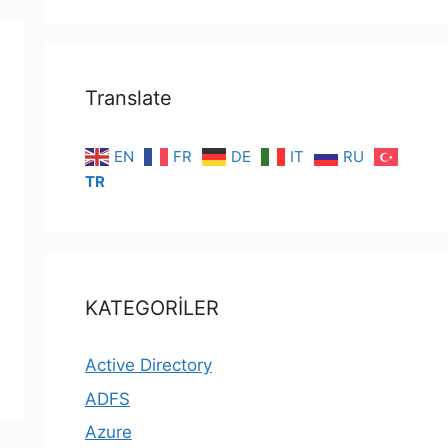
Translate
EN
FR
DE
IT
RU
TR
KATEGORİLER
Active Directory
ADFS
Azure