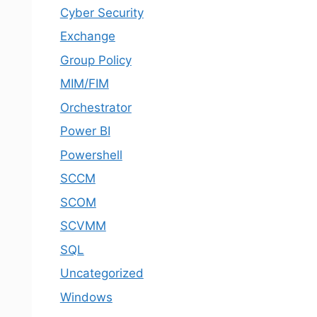
Cyber Security
Exchange
Group Policy
MIM/FIM
Orchestrator
Power BI
Powershell
SCCM
SCOM
SCVMM
SQL
Uncategorized
Windows