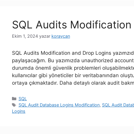
SQL Audits Modification
Ekim 1, 2024
yazar
koraycan
SQL Audits Modification and Drop Logins yazımzıda 
paylaşacağım. Bu yazımızda unauthorized account 
durumda önemli güvenlik problemleri oluşabilmekted
kullanıcılar gibi yöneticiler bir veritabanından oluş
ortaya çıkmaktadır. Daha detaylı olarak audit ba
Kategoriler
SQL
Etiketler
SQL Audit Database Logins Modification
,
SQL Audit Data
Logins