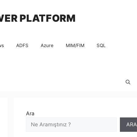
WER PLATFORM
ws
ADFS
Azure
MIM/FIM
SQL
Ara
ARA