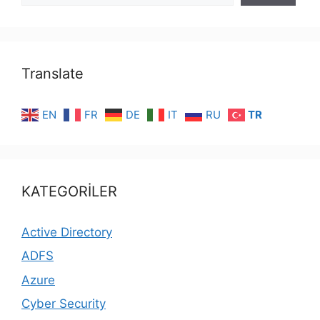
Translate
EN
FR
DE
IT
RU
TR
KATEGORİLER
Active Directory
ADFS
Azure
Cyber Security