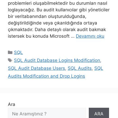
problemleri oluşabilmektedir bu durumları nasıl
loglayacağız. Bu audit kullanıcılar gibi yöneticiler
bir veritabanından oluşturulduğunda,
değiştirildiğinde veya çıkarıldığında ortaya
çıkmaktadır. Daha detaylı olarak audit bakmak
istersek bu konuda Microsoft …
Devamını oku
Kategoriler
SQL
Etiketler
SQL Audit Database Logins Modification
,
SQL Audit Database Users
,
SQL Audits
,
SQL
Audits Modification and Drop Logins
Ara
ARA