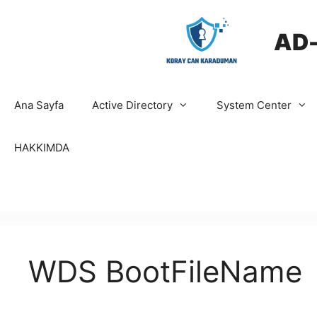
İçeriğe
atla
AD
Ana Sayfa
Active Directory
System Center
HAKKIMDA
WDS BootFileName