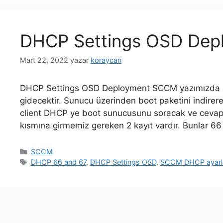
DHCP Settings OSD De
Mart 22, 2022
yazar
koraycan
DHCP Settings OSD Deployment SCCM yazımızda 
gidecektir. Sunucu üzerinden boot paketini indirer
client DHCP ye boot sunucusunu soracak ve cevap
kısmına girmemiz gereken 2 kayıt vardır. Bunlar 66
Kategoriler
SCCM
Etiketler
DHCP 66 and 67
,
DHCP Settings OSD
,
SCCM DHCP ayarla