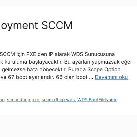
ployment SCCM
SCCM için PXE den IP alarak WDS Sunucusuna
ek kuruluma başlayacaktır. Bu ayarları yapmazsak eğer
 gelmezse hata dönecektir. Burada Scope Option
 ve 67 boot ayarlarıdır. 66 olan boot …
Devamını oku
rı
,
sccm dhcp pxe
,
sccm dhcp wds
,
WDS BootFileName