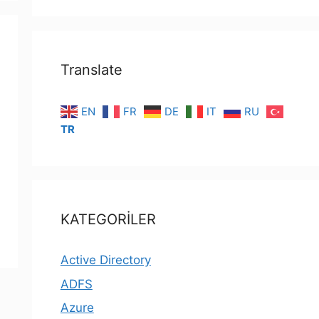
Translate
EN
FR
DE
IT
RU
TR
KATEGORİLER
Active Directory
ADFS
Azure