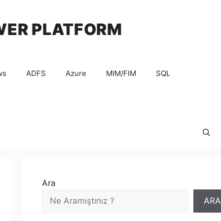
WER PLATFORM
ws
ADFS
Azure
MIM/FIM
SQL
Ara
ARA