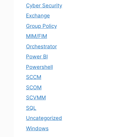
Cyber Security
Exchange
Group Policy
MIM/FIM
Orchestrator
Power BI
Powershell
SCCM
SCOM
SCVMM
SQL
Uncategorized
Windows