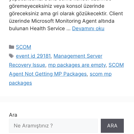
göremeyeceksiniz veya konsol üzerinde
göreceksiniz ama gri olarak gözükecektir. Client
üzerinde Microsoft Monitoring Agent altında
bulunan Health Service …
Devamını oku
Kategoriler
SCOM
Etiketler
event id 29181
,
Management Server
Recovery Issue
,
mp packages are empty
,
SCOM
Agent Not Getting MP Packages
,
scom mp
packages
Ara
ARA