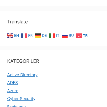
Translate
EN
FR
DE
IT
RU
TR
KATEGORİLER
Active Directory
ADFS
Azure
Cyber Security
Exchange