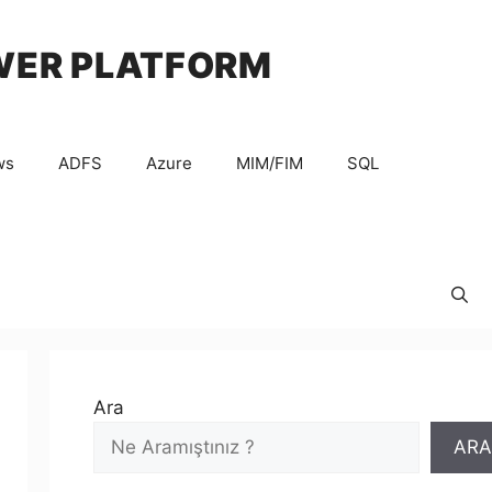
WER PLATFORM
ws
ADFS
Azure
MIM/FIM
SQL
Ara
ARA