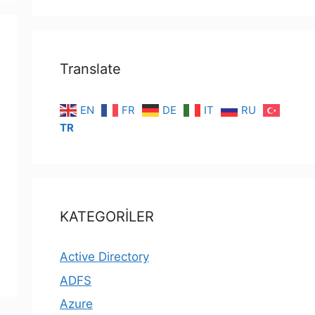
Translate
EN
FR
DE
IT
RU
TR
KATEGORİLER
Active Directory
ADFS
Azure