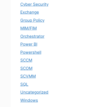
Cyber Security
Exchange
Group Policy
MIM/FIM
Orchestrator
Power BI
Powershell
SCCM
SCOM
SCVMM
SQL
Uncategorized
Windows