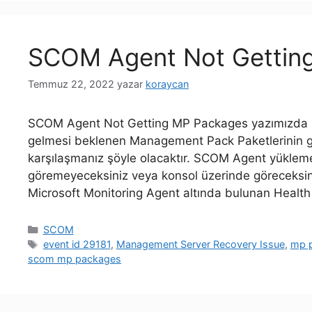
SCOM Agent Not Gettin
Temmuz 22, 2022
yazar
koraycan
SCOM Agent Not Getting MP Packages yazımızda SCO
gelmesi beklenen Management Pack Paketlerinin g
karşılaşmanız şöyle olacaktır. SCOM Agent yüklem
göremeyeceksiniz veya konsol üzerinde göreceksini
Microsoft Monitoring Agent altında bulunan Healt
Kategoriler
SCOM
Etiketler
event id 29181
,
Management Server Recovery Issue
,
mp p
scom mp packages