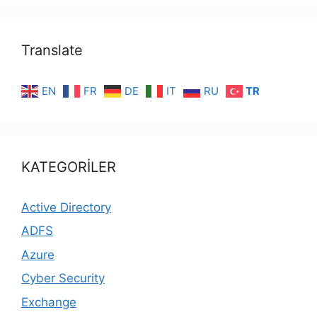
Translate
EN
FR
DE
IT
RU
TR
KATEGORİLER
Active Directory
ADFS
Azure
Cyber Security
Exchange