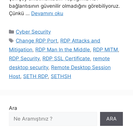
bağlantısının güvenilir olmadığını görebiliyoruz.
Çünkü …
Devamını oku
Kategoriler
Cyber Security
Etiketler
Change RDP Port
,
RDP Attacks and
Mitigation
,
RDP Man In the Middle
,
RDP MITM
,
RDP Security
,
RDP SSL Certificate
,
remote
desktop security
,
Remote Desktop Session
Host
,
SETH RDP
,
SETHSH
Ara
ARA